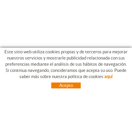
Este sitio web utiliza cookies propias y de terceros para mejorar
nuestros servicios y mostrarle publicidad relacionada con sus
preferencias mediante el análisis de sus hábitos de navegación.
Si continua navegando, consideramos que acepta su uso. Puede
CONTACTO
saber más sobre nuestra política de cookies
aquí
Veïnat mas ferran s/n
Acepto
17844 CORNELLÀ DE TERRI (Girona)
972 594 558
info@menaduran.com
C/Ses Falques 33, nau 23
Pol. Ind. L'estació